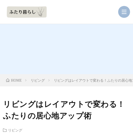
ダ
イ
リ
ニ
ビ
キ
リビング
リビングはレイアウトで変わる！ふたりの居心地
HOME
ン
ン
ッ
収
リビングはレイアウトで変わる！
グ
グ
チ
納
ふたりの居心地アップ術
ン
ア
リビング